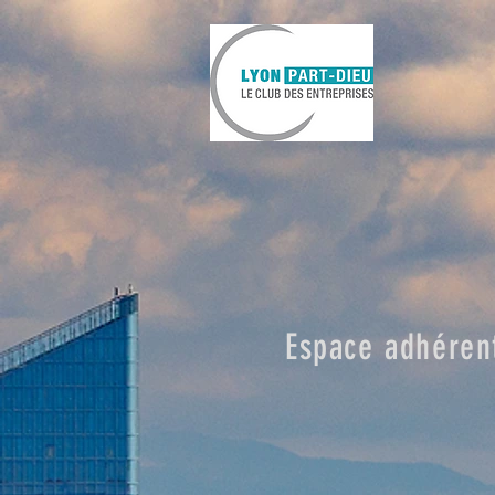
Espace adhéren