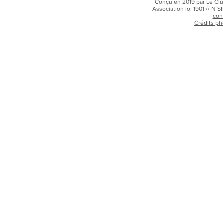
Conçu en 2019 par Le Clu
Association loi 1901 // N
con
Crédits ph