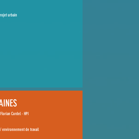
rojet urbain
AINES
Florian Cordel - HPI
/ environnement de travail