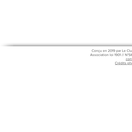
Conçu en 2019 par Le Clu
Association loi 1901 // N
con
Crédits ph